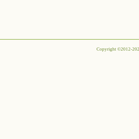
枝豆の栄養・成分
丹波篠山黒大豆
お知らせ
枝豆の歴史
紫ずきん
枝豆ブロ
日本と世界の枝豆
小糸在来®
枝豆栽培記
はねっ娘会
枝豆栽培記
Copyright ©2012-20