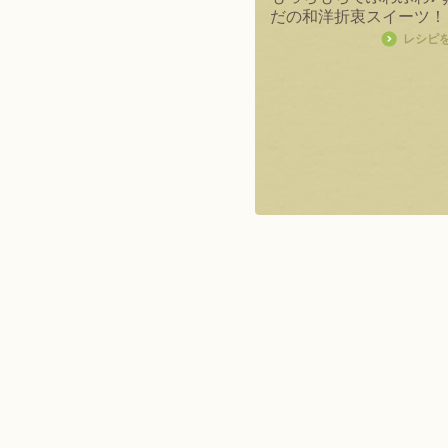
だの和洋折衷スイーツ！
レシピ
ホーム
ブランド枝豆
枝豆レシ
枝豆とは？
八尾えだまめ
枝豆ご
枝豆の品種
毛豆
枝豆の
枝豆の栽培方法
だだちゃ豆
枝豆と
枝豆の茹で方
黒埼茶豆
ずんだ